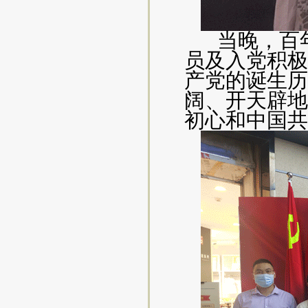
当晚
，
百
员及入党积极
产党的诞生
历
阔、开天辟地
初
心
和
中国共