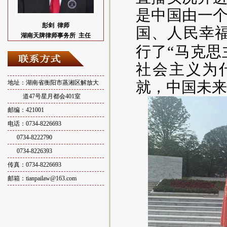
是中国
由
一
彭剑
律师
国
、
人民幸
湖南天牌律师事务所 主任
行
了
“马克
社会主义为
就
，
中国未来
地址：湖南省衡阳市蒸湘区解放大
道47号星月都会401室
邮编：421001
电话：0734-8226693
0734-8222790
0734-8226393
传真：0734-8226693
邮箱：tianpailaw@163.com