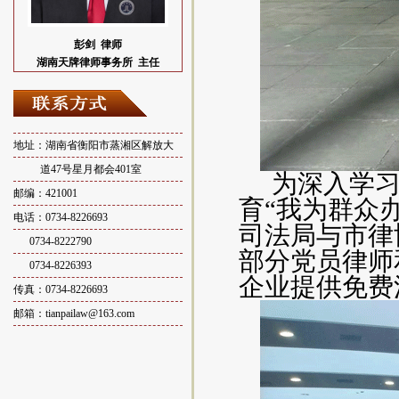
彭剑
律师
湖南天牌律师事务所 主任
地址：湖南省衡阳市蒸湘区解放大
道47号星月都会401室
为深入学
邮编：421001
育
“我为群众办
电话：0734-8226693
司法局与市律
0734-8222790
部分党员律师
0734-8226393
企业提供免费
传真：0734-8226693
邮箱：tianpailaw@163.com